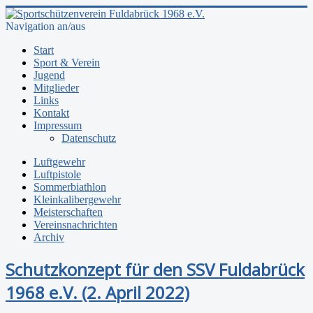
Navigation an/aus
Start
Sport & Verein
Jugend
Mitglieder
Links
Kontakt
Impressum
Datenschutz
Luftgewehr
Luftpistole
Sommerbiathlon
Kleinkalibergewehr
Meisterschaften
Vereinsnachrichten
Archiv
Schutzkonzept für den SSV Fuldabrück
1968 e.V. (2. April 2022)