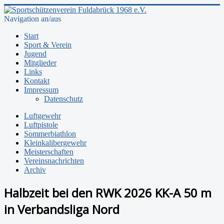
Navigation an/aus
Start
Sport & Verein
Jugend
Mitglieder
Links
Kontakt
Impressum
Datenschutz
Luftgewehr
Luftpistole
Sommerbiathlon
Kleinkalibergewehr
Meisterschaften
Vereinsnachrichten
Archiv
Halbzeit bei den RWK 2026 KK-A 50 m
in Verbandsliga Nord