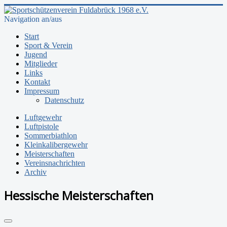
Navigation an/aus
Start
Sport & Verein
Jugend
Mitglieder
Links
Kontakt
Impressum
Datenschutz
Luftgewehr
Luftpistole
Sommerbiathlon
Kleinkalibergewehr
Meisterschaften
Vereinsnachrichten
Archiv
Hessische Meisterschaften