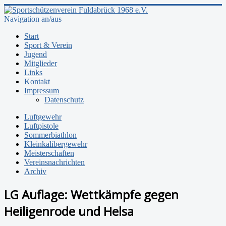
Navigation an/aus
Start
Sport & Verein
Jugend
Mitglieder
Links
Kontakt
Impressum
Datenschutz
Luftgewehr
Luftpistole
Sommerbiathlon
Kleinkalibergewehr
Meisterschaften
Vereinsnachrichten
Archiv
LG Auflage: Wettkämpfe gegen
Heiligenrode und Helsa